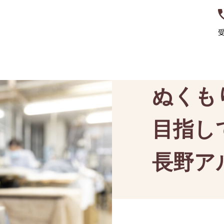
受
たちについて
スラックス生産について
実績紹介
お知らせ
よくあ
ぬくも
目指し
長野ア