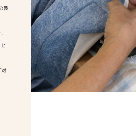
の製
で。
こと
ご対