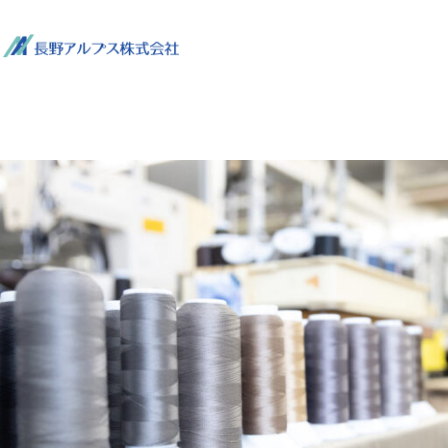
トップページ
私
ホ
ー
ム
ペ
ー
ジ
リ
ニ
ュ
ー