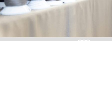
ア
ル
し
ま
し
た